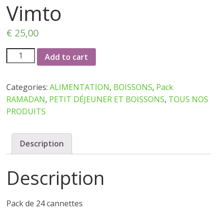
Vimto
€
25,00
24
Add to cart
cannettes
de
Categories:
ALIMENTATION
,
BOISSONS
,
Pack
Vimto
RAMADAN
,
PETIT DÉJEUNER ET BOISSONS
,
TOUS NOS
quantity
PRODUITS
Description
Description
Pack de 24 cannettes